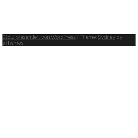
Stolz präsentiert von WordPress
|
Theme:
Sydney
by
aThemes.