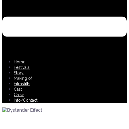
Home
Festivals
Story
Making of
Filmstills
Cast
Crew
Info/Contact