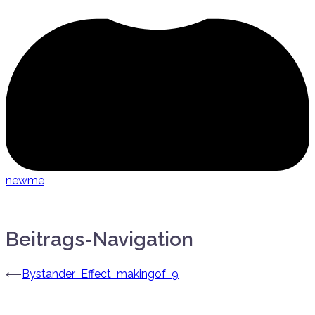
newme
Beitrags-Navigation
⟵
Bystander_Effect_makingof_9